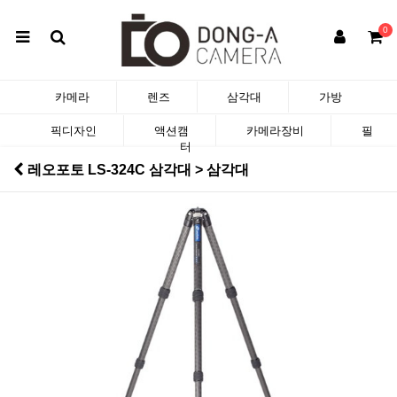
0
카메라
렌즈
삼각대
가방
픽디자인
액션캠
카메라장비
필
터
레오포토 LS-324C 삼각대 > 삼각대