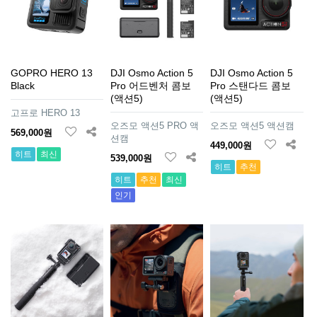
GOPRO HERO 13
DJI Osmo Action 5
DJI Osmo Action 5
Black
Pro 어드벤처 콤보
Pro 스탠다드 콤보
(액션5)
(액션5)
고프로 HERO 13
오즈모 액션5 PRO 액
오즈모 액션5 액션캠
569,000원
션캠
449,000원
히트
최신
539,000원
히트
추천
히트
추천
최신
인기