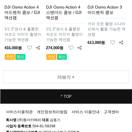
DJI Osmo Action 4
DJI Osmo Action 4
DJI Osmo Action 3
어드벤처 콤보 / DJI
스탠더드 콤보 / DJI
어드벤처 콤보
액션캠
액션캠
거의 모든 촬영 시나리
1/1.3"센서 & 훌륭한
1/1.3"센서 & 훌륭한
오에서 활용 가능한 액
저조도 이미지 촬영이
저조도 이미지 촬영이
션캠
가능한 액션캠
가능한 액션캠
613,000원
416,000원
274,000원
추천
최신
추천
최신
더보기 +
^ TOP
서비스이용약관
개인정보처리방침
서비스 이용안내
고객센터
회사명
(주)동아카메라
대표
김동기
사업자 등록번호
504-81-58298