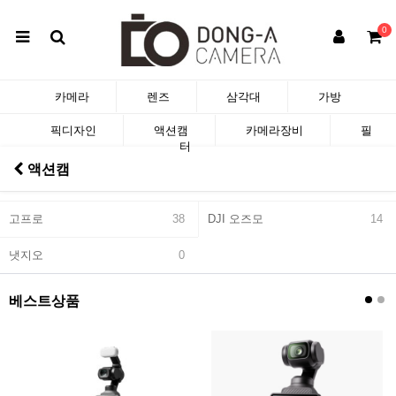
0
카메라
렌즈
삼각대
가방
픽디자인
액션캠
카메라장비
필
터
액션캠
고프로
38
DJI 오즈모
14
냇지오
0
베스트상품