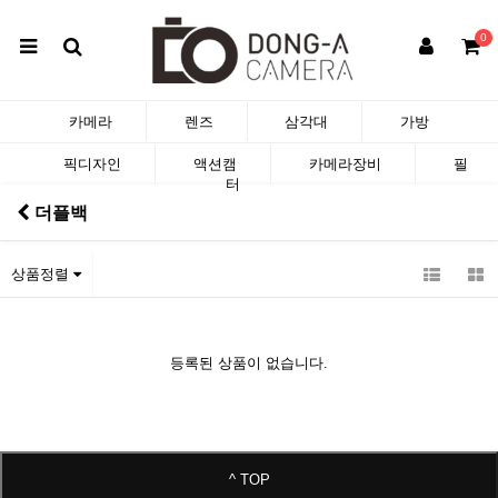
0
카메라
렌즈
삼각대
가방
픽디자인
액션캠
카메라장비
필
터
더플백
상품정렬
등록된 상품이 없습니다.
^ TOP