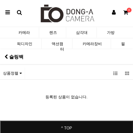
0
카메라
렌즈
삼각대
가방
픽디자인
액션캠
카메라장비
필
터
슬링백
상품정렬
등록된 상품이 없습니다.
^ TOP