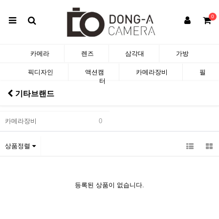
0
카메라
렌즈
삼각대
가방
픽디자인
액션캠
카메라장비
필
터
기타브랜드
카메라장비
0
상품정렬
등록된 상품이 없습니다.