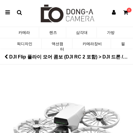
0
카메라
렌즈
삼각대
가방
픽디자인
액션캠
카메라장비
필
터
DJI Flip 플라이 모어 콤보 (DJI RC 2 포함) > DJI 드론 / 짐벌