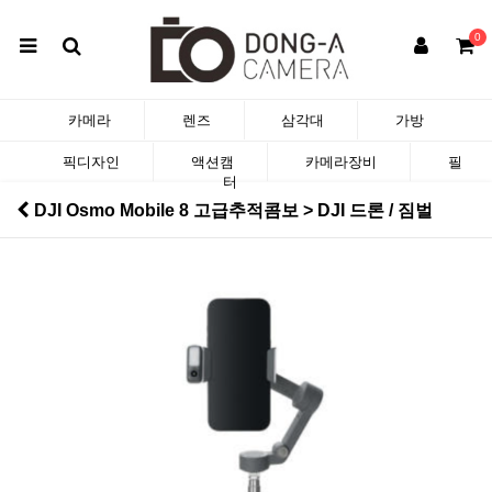
0
카메라
렌즈
삼각대
가방
픽디자인
액션캠
카메라장비
필
터
DJI Osmo Mobile 8 고급추적콤보 > DJI 드론 / 짐벌