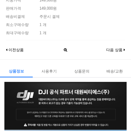
시중가격
149,000원
판매가격
149,000원
배송비결제
주문시 결제
최소구매수량
1 개
최대구매수량
1 개
이전상품
다음 상품
상품정보
사용후기
상품문의
배송/교환