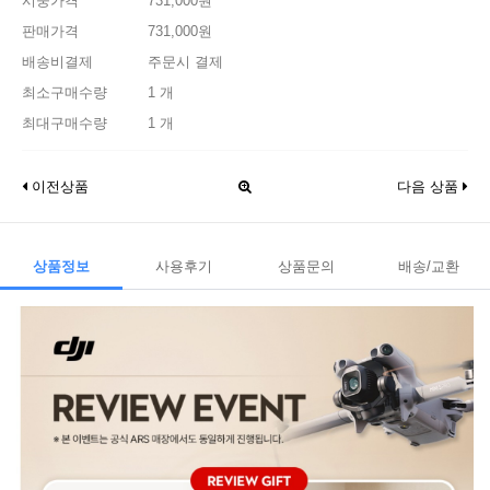
시중가격
731,000원
판매가격
731,000원
배송비결제
주문시 결제
최소구매수량
1 개
최대구매수량
1 개
이전상품
다음 상품
상품정보
사용후기
상품문의
배송/교환