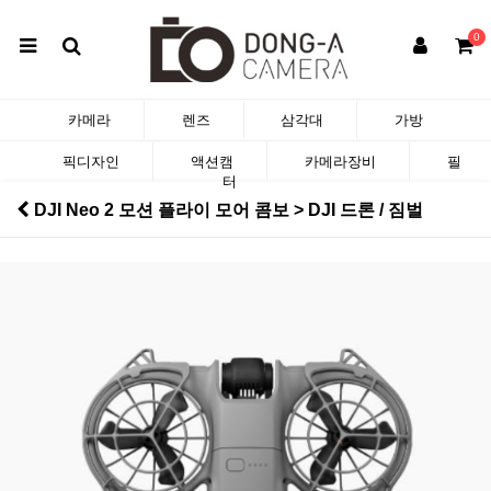
0
카메라
렌즈
삼각대
가방
픽디자인
액션캠
카메라장비
필
터
DJI Neo 2 모션 플라이 모어 콤보 > DJI 드론 / 짐벌