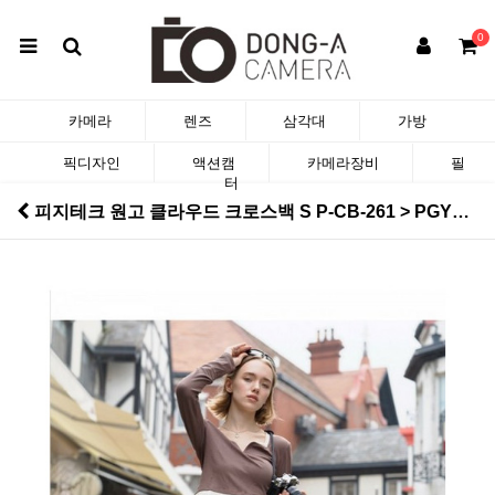
0
카메라
렌즈
삼각대
가방
픽디자인
액션캠
카메라장비
필
터
피지테크 원고 클라우드 크로스백 S P-CB-261 > PGYTECH 피지테크