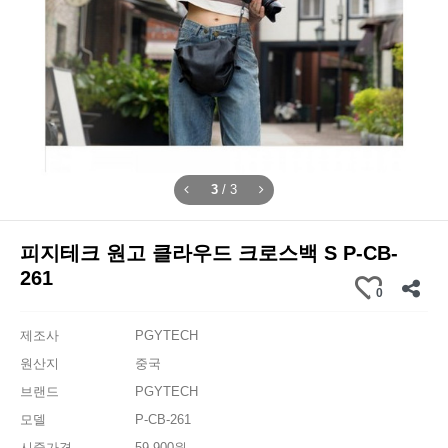
3
/
3
피지테크 원고 클라우드 크로스백 S P-CB-
261
0
제조사
PGYTECH
원산지
중국
브랜드
PGYTECH
모델
P-CB-261
시중가격
59,900원